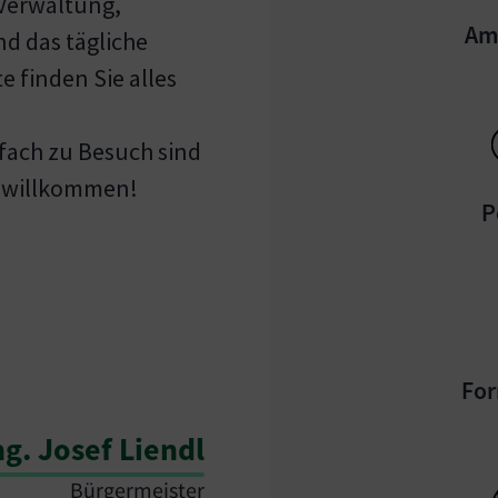
Verwaltung,
Am
nd das tägliche
e finden Sie alles
nfach zu Besuch sind
h willkommen!
P
For
ng. Josef Liendl
Bürgermeister