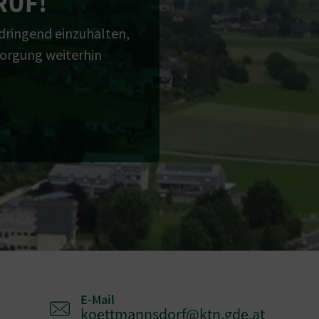
RUF!
 dringend einzuhalten,
sorgung weiterhin
E-Mail
koettmannsdorf@ktn.gde.at