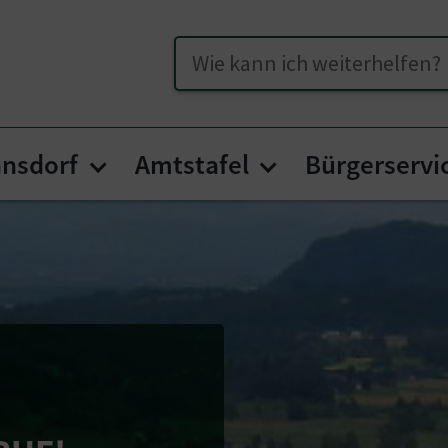
Suche
nsdorf
Amtstafel
Bürgerservi
Submenu for "Unser Köttman
Submenu for "A