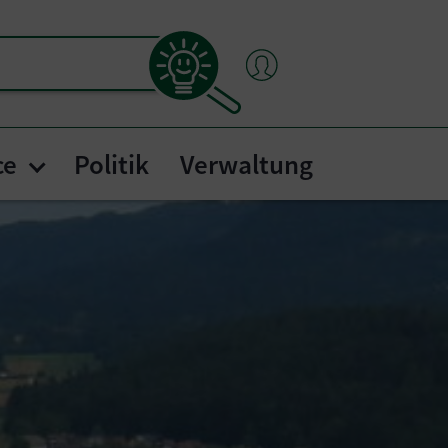
ce
Politik
Verwaltung
nsdorf"
mtstafel"
Submenu for "Bürgerservice"