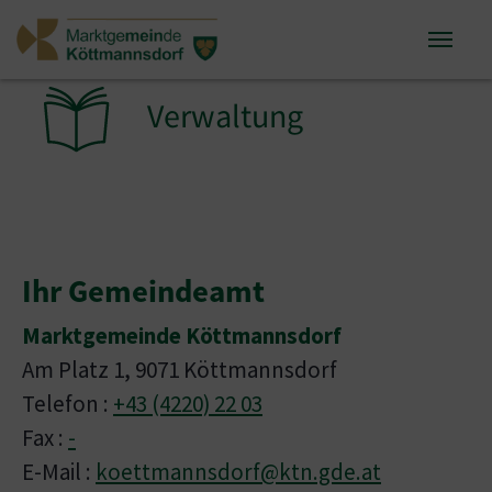
Zum Inhalt springen
Zum Seitenende springen
Sie sind hier:
Verwaltung
Ihr Gemeindeamt
Marktgemeinde Köttmannsdorf
Am Platz 1, 9071 Köttmannsdorf
Telefon :
+43 (4220) 22 03
Fax :
-
E-Mail :
koettmannsdorf@ktn.gde.at