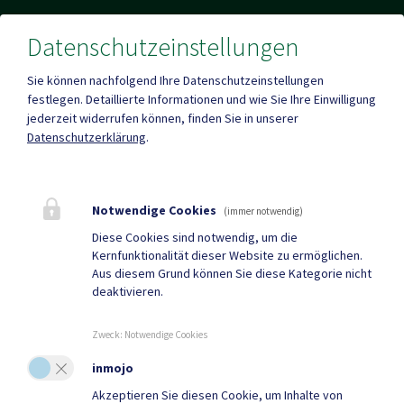
Datenschutzeinstellungen
Parteienverkehr
Sie können nachfolgend Ihre Datenschutzeinstellungen
Heute , Geschlossen
festlegen.
Detaillierte Informationen und wie Sie Ihre Einwilligung
jederzeit widerrufen können, finden Sie in unserer
Datenschutzerklärung
.
Amtsstunden
Heute , Geschlossen
Notwendige Cookies
(immer notwendig)
Mehr
Diese Cookies sind notwendig, um die
Kernfunktionalität dieser Website zu ermöglichen.
Aus diesem Grund können Sie diese Kategorie nicht
deaktivieren.
Quicklinks
Geko digital Gemeinde-
Tourismus
Zweck
:
Notwendige Cookies
App
inmojo
Sport & Freizeit
Gemeindenachrichten
Akzeptieren Sie diesen Cookie, um Inhalte von