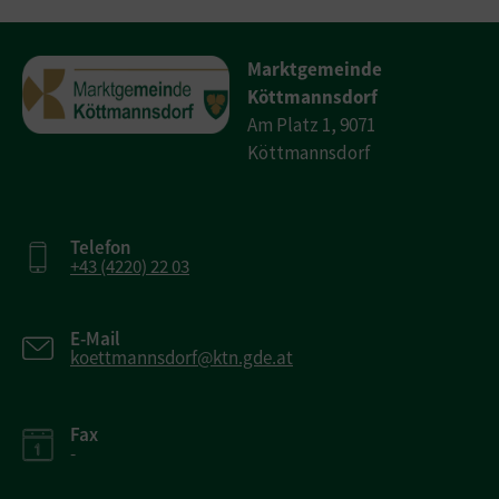
Marktgemeinde
Köttmannsdorf
Am Platz 1, 9071
Köttmannsdorf
Telefon
+43 (4220) 22 03
E-Mail
koettmannsdorf@ktn.gde.at
Fax
-