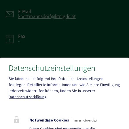
E-Mail
koettmannsdorf@ktn.gde.at
Fax
-
Datenschutzeinstellungen
Parteienverkehr
Sie können nachfolgend Ihre Datenschutzeinstellungen
Heute , 08:00 - 12:00 Uhr
festlegen.
Detaillierte Informationen und wie Sie Ihre Einwilligung
jederzeit widerrufen können, finden Sie in unserer
Datenschutzerklärung
.
Amtsstunden
Heute , 08:00 - 12:00 Uhr
Notwendige Cookies
(immer notwendig)
Mehr
Diese Cookies sind notwendig, um die