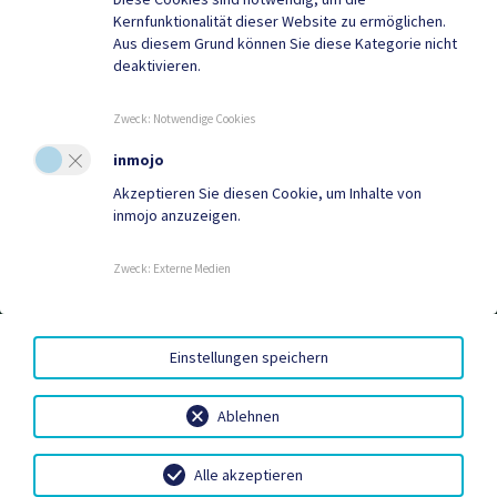
Kernfunktionalität dieser Website zu ermöglichen.
Aus diesem Grund können Sie diese Kategorie nicht
deaktivieren.
Quicklinks
Geko digital Gemeinde-
Tourismus
Zweck
:
Notwendige Cookies
App
inmojo
Sport & Freizeit
Gemeindenachrichten
Akzeptieren Sie diesen Cookie, um Inhalte von
inmojo anzuzeigen.
Neuigkeiten
Termine
Zweck
:
Externe Medien
BARRIEREFREIHEIT
|
HANDY-SIGNATUR
|
DATENSCHUTZ
|
Einstellungen speichern
SITEMAP
|
IMPRESSUM
Ablehnen
Alle akzeptieren