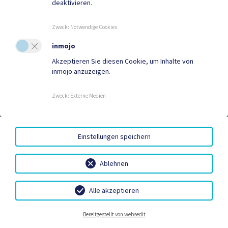
deaktivieren.
Quicklinks
Geko digital Gemeinde-
Tourismus
Zweck
:
Notwendige Cookies
App
inmojo
Sport & Freizeit
Gemeindenachrichten
Akzeptieren Sie diesen Cookie, um Inhalte von
inmojo anzuzeigen.
Neuigkeiten
Termine
Zweck
:
Externe Medien
BARRIEREFREIHEIT
|
HANDY-SIGNATUR
|
DATENSCHUTZ
|
Einstellungen speichern
SITEMAP
|
IMPRESSUM
Ablehnen
Alle akzeptieren
Wetter
Tourismus
Neuigkeiten
Termine
Bereitgestellt von websedit