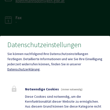
koettmannsdorf@ktn.gde.at
Fax
-
Datenschutzeinstellungen
Parteienverkehr
Sie können nachfolgend Ihre Datenschutzeinstellungen
Heute , Geschlossen
festlegen.
Detaillierte Informationen und wie Sie Ihre Einwilligung
jederzeit widerrufen können, finden Sie in unserer
Datenschutzerklärung
.
Amtsstunden
Heute , Geschlossen
Notwendige Cookies
(immer notwendig)
Mehr
Diese Cookies sind notwendig, um die
Kernfunktionalität dieser Website zu ermöglichen.
Aus diesem Grund können Sie diese Kategorie nicht