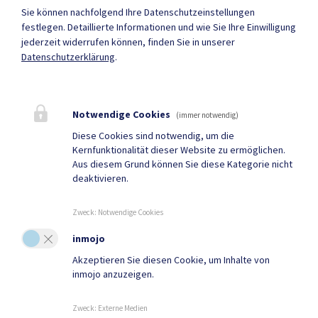
Parteienverkehr
Sie können nachfolgend Ihre Datenschutzeinstellungen
Heute , 08:00 - 12:00 Uhr
festlegen.
Detaillierte Informationen und wie Sie Ihre Einwilligung
jederzeit widerrufen können, finden Sie in unserer
Datenschutzerklärung
.
Amtsstunden
Heute , 08:00 - 12:00 Uhr
Notwendige Cookies
(immer notwendig)
Mehr
Diese Cookies sind notwendig, um die
Kernfunktionalität dieser Website zu ermöglichen.
Aus diesem Grund können Sie diese Kategorie nicht
deaktivieren.
Quicklinks
Geko digital Gemeinde-
Tourismus
Zweck
:
Notwendige Cookies
App
inmojo
Sport & Freizeit
Gemeindenachrichten
Akzeptieren Sie diesen Cookie, um Inhalte von
inmojo anzuzeigen.
Neuigkeiten
Termine
Zweck
:
Externe Medien