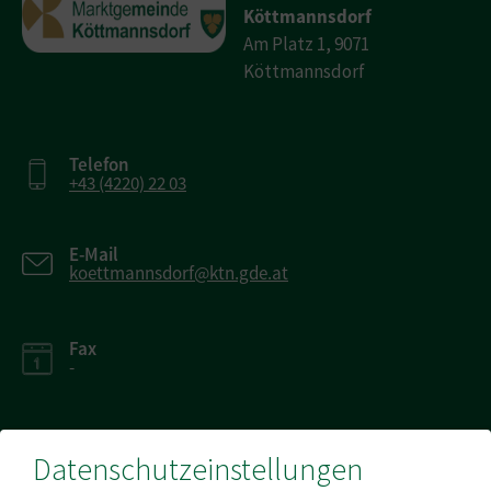
Köttmannsdorf
Am Platz 1, 9071
Köttmannsdorf
Telefon
+43 (4220) 22 03
E-Mail
koettmannsdorf@ktn.gde.at
Fax
-
Datenschutzeinstellungen